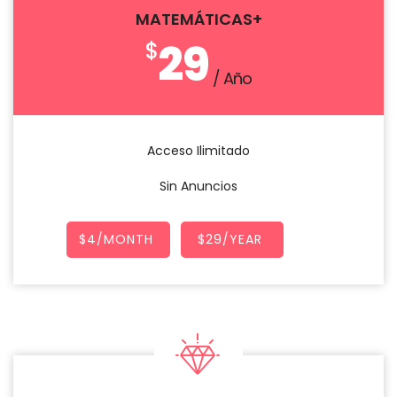
MATEMÁTICAS+
29
$
/ Año
Acceso Ilimitado
Sin Anuncios
$4/MONTH
$29/YEAR